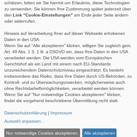
schätzen, bitten wir Sie hiermit um Erlaubnis, diese Technologien
»
Auslandspraktikum
zu verwenden. Sie können Ihre Zustimmung später jederzeit über
»
Berufsbegleitendes Studium
den
Link "Cookie-Einstellungen"
am Ende jeder Seite ändern
oder widerrufen.
Hinweis auf Verarbeitung Ihrer auf dieser Webseite erhobenen
Daten in den USA:
Wenn Sie auf "Alle akzeptieren" klicken, willigen Sie zugleich gem.
Art. 49 Abs. 1 S. 1 lit. a DSGVO ein, dass Ihre Daten in den USA
verarbeitet werden. Die USA werden vom Europäischen
Gerichtshof als ein Land mit einem nach EU-Standards
unzureichendem Datenschutzniveau eingeschätzt. Es besteht
insbesondere das Risiko, dass Ihre Daten durch US-Behörden, zu
Kontroll- und zu Überwachungszwecken, möglicherweise auch
ohne Rechtsbehelfsmöglichkeiten, verarbeitet werden können.
Wenn Sie auf "Nur notwendige Cookies akzeptieren" klicken,
findet die vorgehend beschriebene Übermittlung nicht statt.
Datenschutzerklärung
|
Impressum
Auswahl anpassen
...
AGB
|
DATENSCHUTZ
|
IMPRESSUM &
Copyright © 1996 - 2026 by
Vipex GmbH
/
DISCLAIMER
|
DEZIDIERTER
Copyright WP-Theme 2015
@nicolas-van
Nur notwendige Cookies akzeptieren.
Alle akzeptieren
BILDNACHWEIS
|
Cookie-Einstellungen