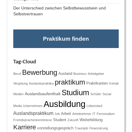
Der Unterschied zwischen Selbstbewusstsein und
Selbstvertrauen
Praktikum finden
Tag-Cloud
Bewerbung
Ausland
Beruf
Business
Arbeitgeber
praktikum
Praktikanten
Vergütung
Auslandspraktika
Gehalt
Studium
Auslandsaufenthalt
Medien
Schüler
Social
Ausbildung
Media
Unternehmen
Lebenslauf
Auslandspraktikum
Arbeit
Job
Arbeitnehmer
IT
Fernstudium
Student
Weiterbildung
Fremdsprachenkenntnisse
Zukunft
Karriere
vorstellungsgespräch
Traumjob
Finanzierung