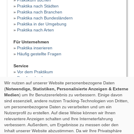
»
Praktikum suchen
»
Praktika nach Städten
»
Praktika nach Branchen
»
Praktika nach Bundesländern
»
Praktika in der Umgebung
»
Praktika nach Arten
Für Unternehmen
»
Praktika inserieren
»
Häufig gestellte Fragen
Service
»
Vor dem Praktikum
»
Das Anschreiben
Wir nutzen auf unserer Website personenbezogene Daten
»
Der Lebenslauf
(
Notwendige, Statistiken, Personalisierte Anzeigen & Externe
»
Vorstellungsgespräch
Medien
) um Ihr Benutzererlebnis zu verbessern. Einige davon
»
Bewerbungsfehler
sind essenziell, andere nutzen Tracking-Technologien von Dritten,
»
Tipps für das Praktikum
um personenbezogene Daten zu verarbeiten und um ein
»
Praktikumsbericht
Nutzerprofil zu erstellen. Auf diese Weise können wir Ihnen
»
Praktikumszeugnis
relevantere Anzeigen schalten und Ihre Interneterfahrung
»
Nach dem Praktikum
verbessern. Außerdem, um Ergebnisse zu messen oder den
»
Studium & Praktikum
Inhalt unserer Website abzustimmen. Da wir Ihre Privatsphäre
»
Fortbildung