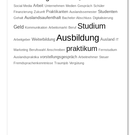
Arbeit
Social Media
Unternehmen
Medien
Gespräch
Schüler
Studenten
Praktikanten
Finanzierung
Zukunft
Auslandssemester
Auslandsaufenthalt
Gehalt
Bachelor-Abschluss
Digitalisierung
Studium
Geld
Kommunikation
Arbeitsmarkt
Beruf
Ausbildung
Weiterbildung
Ausland
Arbeitgeber
IT
praktikum
Marketing
Berufswahl
Anschreiben
Fernstudium
vorstellungsgespräch
Auslandspraktika
Arbeitnehmer
Steuer
Fremdsprachenkenntnisse
Traumjob
Vergütung