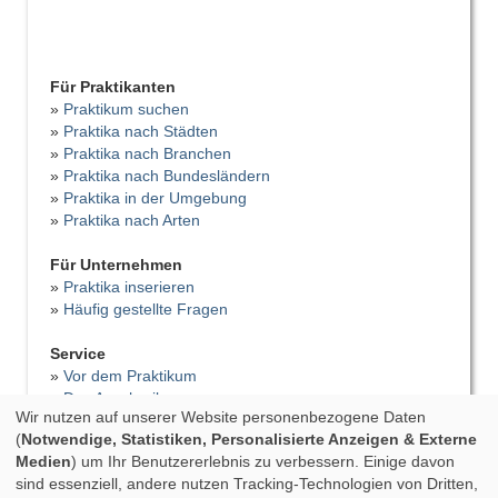
Für Praktikanten
»
Praktikum suchen
»
Praktika nach Städten
»
Praktika nach Branchen
»
Praktika nach Bundesländern
»
Praktika in der Umgebung
»
Praktika nach Arten
Für Unternehmen
»
Praktika inserieren
»
Häufig gestellte Fragen
Service
»
Vor dem Praktikum
»
Das Anschreiben
Wir nutzen auf unserer Website personenbezogene Daten
»
Der Lebenslauf
(
Notwendige, Statistiken, Personalisierte Anzeigen & Externe
»
Vorstellungsgespräch
Medien
) um Ihr Benutzererlebnis zu verbessern. Einige davon
»
Bewerbungsfehler
sind essenziell, andere nutzen Tracking-Technologien von Dritten,
»
Tipps für das Praktikum