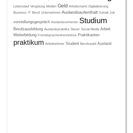
Geld
Lebenslauf
Vergütung
Medien
Arbeitsmarkt
Digitalisierung
Auslandsaufenthalt
Business
IT
Beruf
Unternehmen
Gehalt
Job
Studium
vorstellungsgespräch
Auslandssemester
Berufsausbildung
Arbeit
Auslandspraktika
Steuer
Social Media
Weiterbildung
Praktikanten
Fremdsprachenkenntnisse
praktikum
Student
Ausland
Arbeitnehmer
Berufswahl