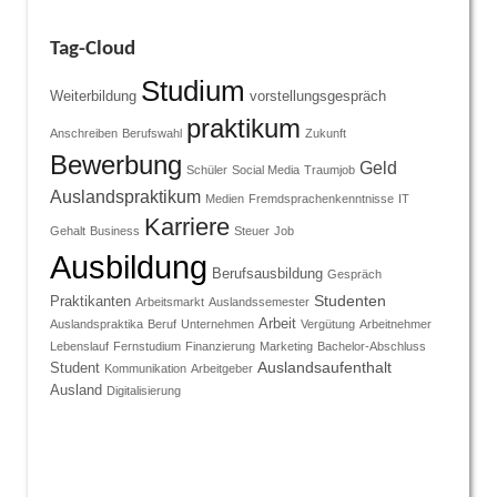
Tag-Cloud
Studium
Weiterbildung
vorstellungsgespräch
praktikum
Anschreiben
Berufswahl
Zukunft
Bewerbung
Geld
Schüler
Social Media
Traumjob
Auslandspraktikum
Medien
Fremdsprachenkenntnisse
IT
Karriere
Gehalt
Business
Steuer
Job
Ausbildung
Berufsausbildung
Gespräch
Studenten
Praktikanten
Arbeitsmarkt
Auslandssemester
Arbeit
Auslandspraktika
Beruf
Unternehmen
Vergütung
Arbeitnehmer
Lebenslauf
Fernstudium
Finanzierung
Marketing
Bachelor-Abschluss
Auslandsaufenthalt
Student
Kommunikation
Arbeitgeber
Ausland
Digitalisierung