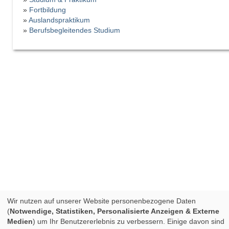
»
Fortbildung
»
Auslandspraktikum
»
Berufsbegleitendes Studium
Wir nutzen auf unserer Website personenbezogene Daten
(
Notwendige, Statistiken, Personalisierte Anzeigen & Externe
Medien
) um Ihr Benutzererlebnis zu verbessern. Einige davon sind
AGB
|
DATENSCHUTZ
|
IMPRESSUM &
Copyright © 1996 - 2026 by
Vipex G