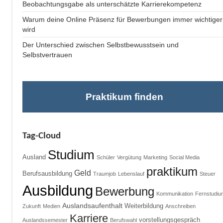
Beobachtungsgabe als unterschätzte Karrierekompetenz
Warum deine Online Präsenz für Bewerbungen immer wichtiger
wird
Der Unterschied zwischen Selbstbewusstsein und
Selbstvertrauen
Praktikum finden
Tag-Cloud
Studium
Ausland
Schüler
Vergütung
Marketing
Social Media
praktikum
Geld
Berufsausbildung
Traumjob
Lebenslauf
Steuer
Ausbildung
Bewerbung
Kommunikation
Fernstudiu
Auslandsaufenthalt
Weiterbildung
Zukunft
Medien
Anschreiben
Karriere
vorstellungsgespräch
Auslandssemester
Berufswahl