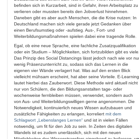
befinden sich in Kurzarbeit, sind in Gefahr, ihren Arbeitsplatz zu
verlieren oder mussten bereits den Jobverlust hinnehmen.
Daneben gibt es aber auch Menschen, die die Krise nutzen: In
Deutschland machen sich viele gerade jetzt Gedanken über
einen Berufsumstieg oder -aufstieg. Aus-, Fort- und
Weiterbildungsmaßnahmen spielen dabei eine tragende Rolle.
Egal, ob eine neue Sprache, eine fachliche Zusatzqualifikation
oder ein Studium – Möglichkeiten, sich fortzubilden gibt es viele
Das Prinzip des Social Distancings lässt jedoch nach wie vor nu
wenig Präsenzunterricht zu, sodass sich das Lernen in die
eigenen vier Wände verlagert hat. Was auf den ersten Blick
vielleicht mühsam erscheint, hat aber seine Vorteile. E-Learning
lautet hierbei das Zauberwort. Diese Methode wird aktuell nicht
nur von Schülern, die den Bildungsanstalten tage- oder
wochenweise fernbleiben müssen, verwendet, sondern auch
von Aus- und Weiterbildungswilligen gerne angenommen. Die
Notwendigkeit, kontinuierlich neues Wissen aufzubauen und
zusätzliche Fähigkeiten zu erlangen, korreliert
mit dem
Schlagwort „Lebenslanges Lernen“
und ist in vielen Fällen
notwendig, um fit für den Job zu sein. In Zeiten des digitalen
Wandels ist es zudem unerlässlich, sich mit den neuen
Möglichkeiten des Wissenstransfers eingehend zu befassen, u