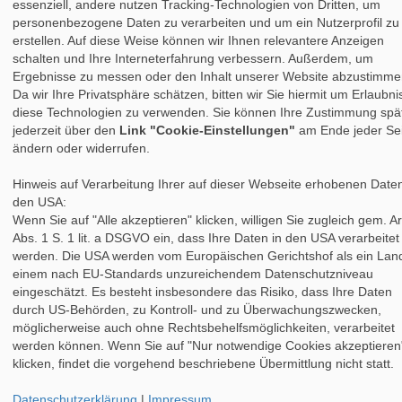
essenziell, andere nutzen Tracking-Technologien von Dritten, um
DISCLAIMER
|
DEZIDIERTER BILDNACHWEIS
|
Copyright WP-Theme 2015
@nicola
personenbezogene Daten zu verarbeiten und um ein Nutzerprofil zu
Cookie-Einstellungen
erstellen. Auf diese Weise können wir Ihnen relevantere Anzeigen
schalten und Ihre Interneterfahrung verbessern. Außerdem, um
Ergebnisse zu messen oder den Inhalt unserer Website abzustimme
Da wir Ihre Privatsphäre schätzen, bitten wir Sie hiermit um Erlaubni
diese Technologien zu verwenden. Sie können Ihre Zustimmung spä
jederzeit über den
Link "Cookie-Einstellungen"
am Ende jeder Sei
ändern oder widerrufen.
Hinweis auf Verarbeitung Ihrer auf dieser Webseite erhobenen Daten
den USA:
Wenn Sie auf "Alle akzeptieren" klicken, willigen Sie zugleich gem. Ar
Abs. 1 S. 1 lit. a DSGVO ein, dass Ihre Daten in den USA verarbeitet
werden. Die USA werden vom Europäischen Gerichtshof als ein Land
einem nach EU-Standards unzureichendem Datenschutzniveau
eingeschätzt. Es besteht insbesondere das Risiko, dass Ihre Daten
durch US-Behörden, zu Kontroll- und zu Überwachungszwecken,
möglicherweise auch ohne Rechtsbehelfsmöglichkeiten, verarbeitet
werden können. Wenn Sie auf "Nur notwendige Cookies akzeptieren
klicken, findet die vorgehend beschriebene Übermittlung nicht statt.
Datenschutzerklärung
|
Impressum