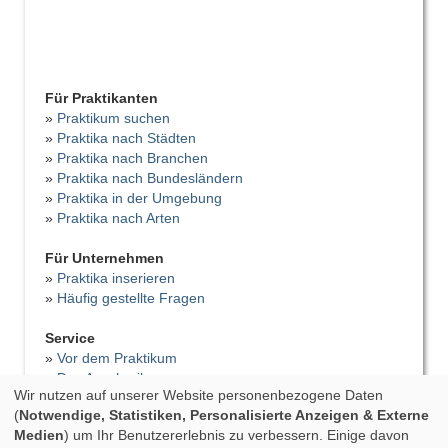
Für Praktikanten
»
Praktikum suchen
»
Praktika nach Städten
»
Praktika nach Branchen
»
Praktika nach Bundesländern
»
Praktika in der Umgebung
»
Praktika nach Arten
Für Unternehmen
»
Praktika inserieren
»
Häufig gestellte Fragen
Service
»
Vor dem Praktikum
»
Das Anschreiben
Wir nutzen auf unserer Website personenbezogene Daten
»
Der Lebenslauf
(
Notwendige, Statistiken, Personalisierte Anzeigen & Externe
»
Vorstellungsgespräch
Medien
) um Ihr Benutzererlebnis zu verbessern. Einige davon
»
Bewerbungsfehler