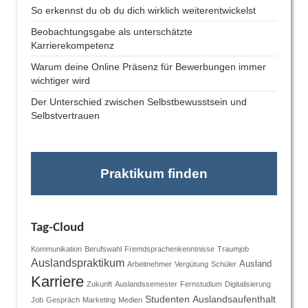
So erkennst du ob du dich wirklich weiterentwickelst
Beobachtungsgabe als unterschätzte
Karrierekompetenz
Warum deine Online Präsenz für Bewerbungen immer
wichtiger wird
Der Unterschied zwischen Selbstbewusstsein und
Selbstvertrauen
Praktikum finden
Tag-Cloud
Kommunikation
Berufswahl
Fremdsprachenkenntnisse
Traumjob
Auslandspraktikum
Ausland
Arbeitnehmer
Vergütung
Schüler
Karriere
Zukunft
Auslandssemester
Fernstudium
Digitalisierung
Studenten
Auslandsaufenthalt
Job
Gespräch
Marketing
Medien