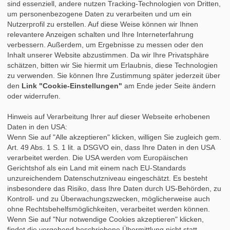
sind essenziell, andere nutzen Tracking-Technologien von Dritten,
»
Tipps für das Praktikum
um personenbezogene Daten zu verarbeiten und um ein
»
Praktikumsbericht
Nutzerprofil zu erstellen. Auf diese Weise können wir Ihnen
»
Praktikumszeugnis
relevantere Anzeigen schalten und Ihre Interneterfahrung
»
Nach dem Praktikum
verbessern. Außerdem, um Ergebnisse zu messen oder den
»
Studium & Praktikum
Inhalt unserer Website abzustimmen. Da wir Ihre Privatsphäre
»
Fortbildung
schätzen, bitten wir Sie hiermit um Erlaubnis, diese Technologien
»
Auslandspraktikum
zu verwenden. Sie können Ihre Zustimmung später jederzeit über
»
Berufsbegleitendes Studium
den
Link "Cookie-Einstellungen"
am Ende jeder Seite ändern
oder widerrufen.
Hinweis auf Verarbeitung Ihrer auf dieser Webseite erhobenen
Daten in den USA:
Wenn Sie auf "Alle akzeptieren" klicken, willigen Sie zugleich gem.
Art. 49 Abs. 1 S. 1 lit. a DSGVO ein, dass Ihre Daten in den USA
verarbeitet werden. Die USA werden vom Europäischen
Gerichtshof als ein Land mit einem nach EU-Standards
unzureichendem Datenschutzniveau eingeschätzt. Es besteht
insbesondere das Risiko, dass Ihre Daten durch US-Behörden, zu
Kontroll- und zu Überwachungszwecken, möglicherweise auch
ohne Rechtsbehelfsmöglichkeiten, verarbeitet werden können.
Wenn Sie auf "Nur notwendige Cookies akzeptieren" klicken,
findet die vorgehend beschriebene Übermittlung nicht statt.