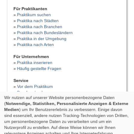
Für Praktikanten
»
Praktikum suchen
»
Praktika nach Städten
»
Praktika nach Branchen
»
Praktika nach Bundesländern
»
Praktika in der Umgebung
»
Praktika nach Arten
Für Unternehmen
»
Praktika inserieren
»
Häufig gestellte Fragen
Service
»
Vor dem Praktikum
»
Das Anschreiben
Wir nutzen auf unserer Website personenbezogene Daten
»
Der Lebenslauf
(
Notwendige, Statistiken, Personalisierte Anzeigen & Externe
»
Vorstellungsgespräch
Medien
) um Ihr Benutzererlebnis zu verbessern. Einige davon
»
Bewerbungsfehler
sind essenziell, andere nutzen Tracking-Technologien von Dritten,
»
Tipps für das Praktikum
um personenbezogene Daten zu verarbeiten und um ein
»
Praktikumsbericht
Nutzerprofil zu erstellen. Auf diese Weise können wir Ihnen
»
Praktikumszeugnis
relevantere Anzeigen schalten und Ihre Interneterfahrung