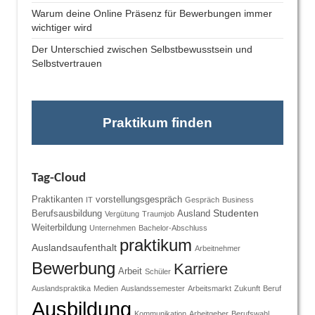
Warum deine Online Präsenz für Bewerbungen immer
wichtiger wird
Der Unterschied zwischen Selbstbewusstsein und
Selbstvertrauen
Praktikum finden
Tag-Cloud
Praktikanten
vorstellungsgespräch
IT
Gespräch
Business
Studenten
Berufsausbildung
Ausland
Vergütung
Traumjob
Weiterbildung
Unternehmen
Bachelor-Abschluss
praktikum
Auslandsaufenthalt
Arbeitnehmer
Bewerbung
Karriere
Arbeit
Schüler
Auslandspraktika
Medien
Auslandssemester
Arbeitsmarkt
Zukunft
Beruf
Ausbildung
Kommunikation
Arbeitgeber
Berufswahl