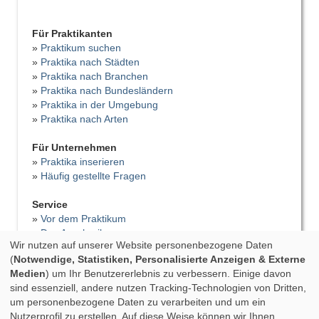
Für Praktikanten
»
Praktikum suchen
»
Praktika nach Städten
»
Praktika nach Branchen
»
Praktika nach Bundesländern
»
Praktika in der Umgebung
»
Praktika nach Arten
Für Unternehmen
»
Praktika inserieren
»
Häufig gestellte Fragen
Service
»
Vor dem Praktikum
»
Das Anschreiben
Wir nutzen auf unserer Website personenbezogene Daten
»
Der Lebenslauf
(
Notwendige, Statistiken, Personalisierte Anzeigen & Externe
»
Vorstellungsgespräch
Medien
) um Ihr Benutzererlebnis zu verbessern. Einige davon
»
Bewerbungsfehler
sind essenziell, andere nutzen Tracking-Technologien von Dritten,
»
Tipps für das Praktikum
um personenbezogene Daten zu verarbeiten und um ein
»
Praktikumsbericht
Nutzerprofil zu erstellen. Auf diese Weise können wir Ihnen
»
Praktikumszeugnis