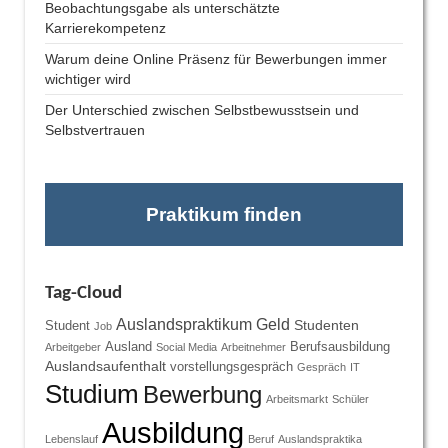
Beobachtungsgabe als unterschätzte
Karrierekompetenz
Warum deine Online Präsenz für Bewerbungen immer
wichtiger wird
Der Unterschied zwischen Selbstbewusstsein und
Selbstvertrauen
Praktikum finden
Tag-Cloud
Auslandspraktikum
Geld
Studenten
Student
Job
Ausland
Berufsausbildung
Arbeitgeber
Social Media
Arbeitnehmer
Auslandsaufenthalt
vorstellungsgespräch
Gespräch
IT
Studium
Bewerbung
Arbeitsmarkt
Schüler
Ausbildung
Lebenslauf
Beruf
Auslandspraktika