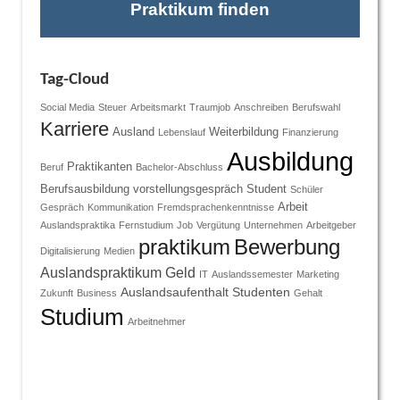
Praktikum finden
Tag-Cloud
Social Media
Steuer
Arbeitsmarkt
Traumjob
Anschreiben
Berufswahl
Karriere
Ausland
Weiterbildung
Lebenslauf
Finanzierung
Ausbildung
Praktikanten
Beruf
Bachelor-Abschluss
Berufsausbildung
vorstellungsgespräch
Student
Schüler
Arbeit
Gespräch
Kommunikation
Fremdsprachenkenntnisse
Auslandspraktika
Fernstudium
Job
Vergütung
Unternehmen
Arbeitgeber
praktikum
Bewerbung
Digitalisierung
Medien
Auslandspraktikum
Geld
IT
Auslandssemester
Marketing
Auslandsaufenthalt
Studenten
Zukunft
Business
Gehalt
Studium
Arbeitnehmer