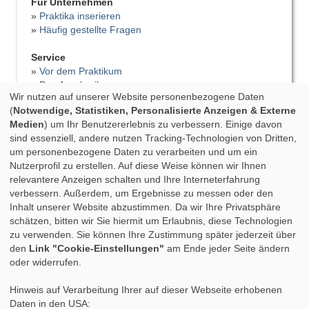
Für Unternehmen
»
Praktika inserieren
»
Häufig gestellte Fragen
Service
»
Vor dem Praktikum
»
Das Anschreiben
Wir nutzen auf unserer Website personenbezogene Daten
»
Der Lebenslauf
(
Notwendige, Statistiken, Personalisierte Anzeigen & Externe
»
Vorstellungsgespräch
Medien
) um Ihr Benutzererlebnis zu verbessern. Einige davon
»
Bewerbungsfehler
sind essenziell, andere nutzen Tracking-Technologien von Dritten,
»
Tipps für das Praktikum
um personenbezogene Daten zu verarbeiten und um ein
»
Praktikumsbericht
Nutzerprofil zu erstellen. Auf diese Weise können wir Ihnen
»
Praktikumszeugnis
relevantere Anzeigen schalten und Ihre Interneterfahrung
»
Nach dem Praktikum
verbessern. Außerdem, um Ergebnisse zu messen oder den
»
Studium & Praktikum
Inhalt unserer Website abzustimmen. Da wir Ihre Privatsphäre
»
Fortbildung
schätzen, bitten wir Sie hiermit um Erlaubnis, diese Technologien
»
Auslandspraktikum
zu verwenden. Sie können Ihre Zustimmung später jederzeit über
»
Berufsbegleitendes Studium
den
Link "Cookie-Einstellungen"
am Ende jeder Seite ändern
oder widerrufen.
Hinweis auf Verarbeitung Ihrer auf dieser Webseite erhobenen
Daten in den USA: