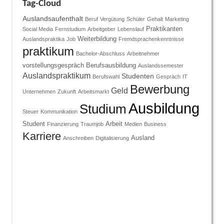
Tag-Cloud
Auslandsaufenthalt
Beruf
Vergütung
Schüler
Gehalt
Marketing
Praktikanten
Social Media
Fernstudium
Arbeitgeber
Lebenslauf
Weiterbildung
Auslandspraktika
Job
Fremdsprachenkenntnisse
praktikum
Bachelor-Abschluss
Arbeitnehmer
vorstellungsgespräch
Berufsausbildung
Auslandssemester
Auslandspraktikum
Studenten
Berufswahl
Gespräch
IT
Bewerbung
Geld
Unternehmen
Zukunft
Arbeitsmarkt
Ausbildung
Studium
Steuer
Kommunikation
Student
Arbeit
Finanzierung
Traumjob
Medien
Business
Karriere
Ausland
Anschreiben
Digitalisierung