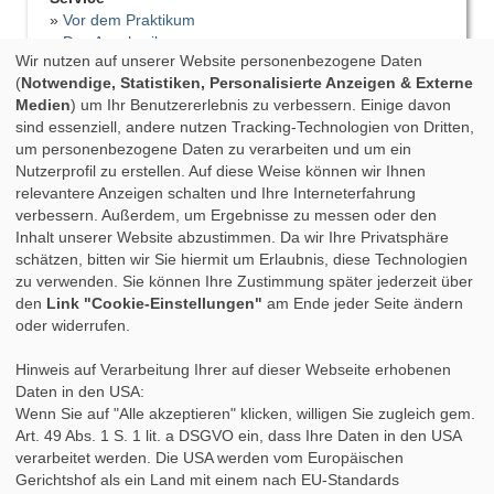
»
Vor dem Praktikum
»
Das Anschreiben
Wir nutzen auf unserer Website personenbezogene Daten
»
Der Lebenslauf
(
Notwendige, Statistiken, Personalisierte Anzeigen & Externe
»
Vorstellungsgespräch
Medien
) um Ihr Benutzererlebnis zu verbessern. Einige davon
»
Bewerbungsfehler
sind essenziell, andere nutzen Tracking-Technologien von Dritten,
»
Tipps für das Praktikum
um personenbezogene Daten zu verarbeiten und um ein
»
Praktikumsbericht
Nutzerprofil zu erstellen. Auf diese Weise können wir Ihnen
»
Praktikumszeugnis
relevantere Anzeigen schalten und Ihre Interneterfahrung
»
Nach dem Praktikum
verbessern. Außerdem, um Ergebnisse zu messen oder den
»
Studium & Praktikum
Inhalt unserer Website abzustimmen. Da wir Ihre Privatsphäre
»
Fortbildung
schätzen, bitten wir Sie hiermit um Erlaubnis, diese Technologien
»
Auslandspraktikum
zu verwenden. Sie können Ihre Zustimmung später jederzeit über
»
Berufsbegleitendes Studium
den
Link "Cookie-Einstellungen"
am Ende jeder Seite ändern
oder widerrufen.
Hinweis auf Verarbeitung Ihrer auf dieser Webseite erhobenen
Daten in den USA:
Wenn Sie auf "Alle akzeptieren" klicken, willigen Sie zugleich gem.
Art. 49 Abs. 1 S. 1 lit. a DSGVO ein, dass Ihre Daten in den USA
verarbeitet werden. Die USA werden vom Europäischen
Gerichtshof als ein Land mit einem nach EU-Standards