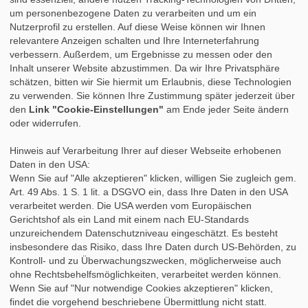
»
Tipps für das Praktikum
um personenbezogene Daten zu verarbeiten und um ein
»
Praktikumsbericht
Nutzerprofil zu erstellen. Auf diese Weise können wir Ihnen
»
Praktikumszeugnis
relevantere Anzeigen schalten und Ihre Interneterfahrung
»
Nach dem Praktikum
verbessern. Außerdem, um Ergebnisse zu messen oder den
»
Studium & Praktikum
Inhalt unserer Website abzustimmen. Da wir Ihre Privatsphäre
»
Fortbildung
schätzen, bitten wir Sie hiermit um Erlaubnis, diese Technologien
»
Auslandspraktikum
zu verwenden. Sie können Ihre Zustimmung später jederzeit über
»
Berufsbegleitendes Studium
den
Link "Cookie-Einstellungen"
am Ende jeder Seite ändern
oder widerrufen.
Hinweis auf Verarbeitung Ihrer auf dieser Webseite erhobenen
Daten in den USA:
Wenn Sie auf "Alle akzeptieren" klicken, willigen Sie zugleich gem.
Art. 49 Abs. 1 S. 1 lit. a DSGVO ein, dass Ihre Daten in den USA
verarbeitet werden. Die USA werden vom Europäischen
Gerichtshof als ein Land mit einem nach EU-Standards
unzureichendem Datenschutzniveau eingeschätzt. Es besteht
insbesondere das Risiko, dass Ihre Daten durch US-Behörden, zu
Kontroll- und zu Überwachungszwecken, möglicherweise auch
ohne Rechtsbehelfsmöglichkeiten, verarbeitet werden können.
Wenn Sie auf "Nur notwendige Cookies akzeptieren" klicken,
findet die vorgehend beschriebene Übermittlung nicht statt.