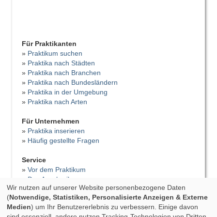
Für Praktikanten
»
Praktikum suchen
»
Praktika nach Städten
»
Praktika nach Branchen
»
Praktika nach Bundesländern
»
Praktika in der Umgebung
»
Praktika nach Arten
Für Unternehmen
»
Praktika inserieren
»
Häufig gestellte Fragen
Service
»
Vor dem Praktikum
»
Das Anschreiben
Wir nutzen auf unserer Website personenbezogene Daten
»
Der Lebenslauf
(
Notwendige, Statistiken, Personalisierte Anzeigen & Externe
»
Vorstellungsgespräch
Medien
) um Ihr Benutzererlebnis zu verbessern. Einige davon
»
Bewerbungsfehler
sind essenziell, andere nutzen Tracking-Technologien von Dritten,