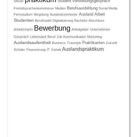
Student
vorstellungsgespräch
Steuer
Berufsausbildung
Fremdsprachenkenntnisse
Medien
Social Media
Ausland
Arbeit
Fernstudium
Vergütung
Auslandssemester
Studenten
Berufswahl
Digitalisierung
Bachelor-Abschluss
Bewerbung
Arbeitsmarkt
Arbeitgeber
Unternehmen
Gespräch
Lebenslauf
Beruf
Job
Kommunikation
Marketing
Auslandsaufenthalt
Praktikanten
Business
Traumjob
Zukunft
Auslandspraktikum
Schüler
Finanzierung
IT
Gehalt