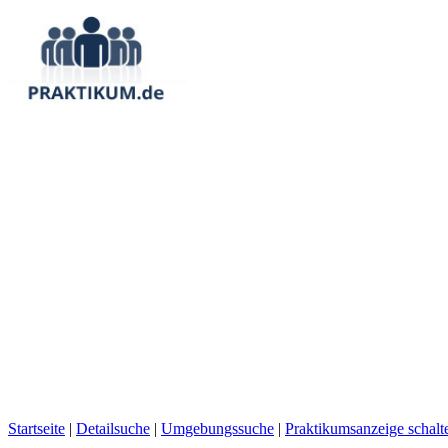
Startseite
|
Detailsuche
|
Umgebungssuche
|
Praktikumsanzeige schalt