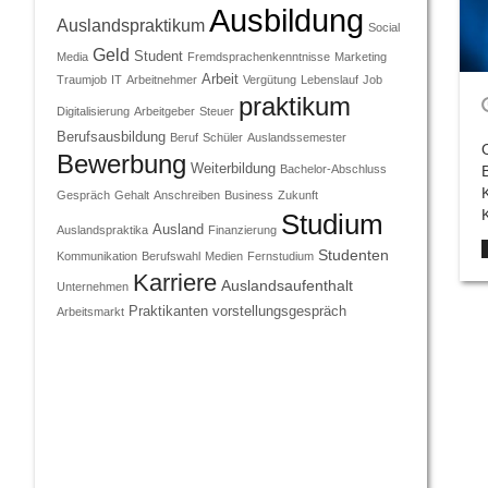
Ausbildung
Auslandspraktikum
Social
Geld
Student
Media
Fremdsprachenkenntnisse
Marketing
Arbeit
Traumjob
IT
Arbeitnehmer
Vergütung
Lebenslauf
Job
praktikum
Digitalisierung
Arbeitgeber
Steuer
Berufsausbildung
Beruf
Schüler
Auslandssemester
Bewerbung
Weiterbildung
Bachelor-Abschluss
Gespräch
Gehalt
Anschreiben
Business
Zukunft
Studium
Ausland
Auslandspraktika
Finanzierung
Studenten
Kommunikation
Berufswahl
Medien
Fernstudium
Karriere
Auslandsaufenthalt
Unternehmen
Praktikanten
vorstellungsgespräch
Arbeitsmarkt