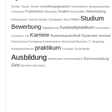
vorstellungsgespräch
Schüler
Steuer
Gehalt
Unternehmen
Auslandspraktika
Praktikanten
Student
Weiterbildung
Lebenslauf
Marketing
Anschreiben
Studium
Arbeit
Arbeitnehmer
Zukunft
Medien
Arbeitgeber
Beruf
Bewerbung
Auslandspraktikum
Digitalisierung
Fernstudium
Karriere
Auslandsaufenthalt
Studenten
Ausland
Gespräch
Job
Finanzierung
Fremdsprachenkenntnisse
Berufswahl
Business
IT
Vergütung
praktikum
Auslandssemester
Traumjob
Social Media
Ausbildung
Berufsausbildung
Arbeitsmarkt
Kommunikation
Geld
Bachelor-Abschluss