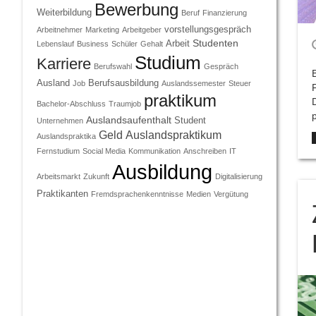
Bewerbung
Weiterbildung
Beruf
Finanzierung
vorstellungsgespräch
Arbeitnehmer
Marketing
Arbeitgeber
Studenten
Arbeit
Lebenslauf
Business
Schüler
Gehalt
Studium
Karriere
Berufswahl
Gespräch
Ausland
Berufsausbildung
Job
Auslandssemester
Steuer
praktikum
Bachelor-Abschluss
Traumjob
Auslandsaufenthalt
Student
Unternehmen
Geld
Auslandspraktikum
Auslandspraktika
Fernstudium
Social Media
Kommunikation
Anschreiben
IT
Ausbildung
Arbeitsmarkt
Zukunft
Digitalisierung
Praktikanten
Fremdsprachenkenntnisse
Medien
Vergütung