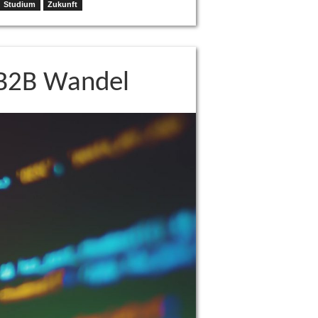
Studium
Zukunft
 B2B Wandel