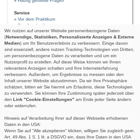
»
Häufig gestellte Fragen
Service
»
Vor dem Praktikum
»
Das Anschreiben
Wir nutzen auf unserer Website personenbezogene Daten
»
Der Lebenslauf
(
Notwendige, Statistiken, Personalisierte Anzeigen & Externe
»
Vorstellungsgespräch
Medien
) um Ihr Benutzererlebnis zu verbessern. Einige davon
»
Bewerbungsfehler
sind essenziell, andere nutzen Tracking-Technologien von Dritten,
»
Tipps für das Praktikum
um personenbezogene Daten zu verarbeiten und um ein
»
Praktikumsbericht
Nutzerprofil zu erstellen. Auf diese Weise können wir Ihnen
»
Praktikumszeugnis
relevantere Anzeigen schalten und Ihre Interneterfahrung
»
Nach dem Praktikum
verbessern. Außerdem, um Ergebnisse zu messen oder den
»
Studium & Praktikum
Inhalt unserer Website abzustimmen. Da wir Ihre Privatsphäre
»
Fortbildung
schätzen, bitten wir Sie hiermit um Erlaubnis, diese Technologien
»
Auslandspraktikum
zu verwenden. Sie können Ihre Zustimmung später jederzeit über
»
Berufsbegleitendes Studium
den
Link "Cookie-Einstellungen"
am Ende jeder Seite ändern
oder widerrufen.
Hinweis auf Verarbeitung Ihrer auf dieser Webseite erhobenen
Daten in den USA:
Wenn Sie auf "Alle akzeptieren" klicken, willigen Sie zugleich gem.
Art. 49 Abs. 1 S. 1 lit. a DSGVO ein, dass Ihre Daten in den USA