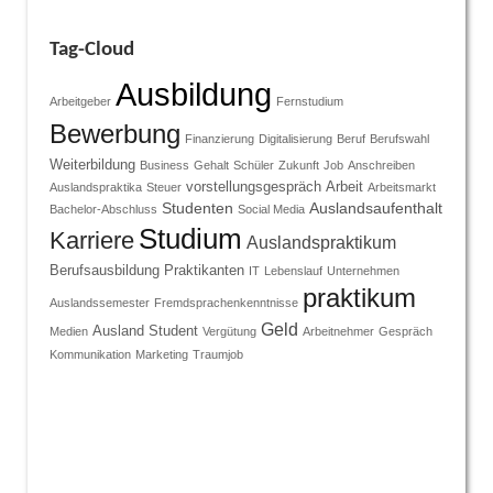
Tag-Cloud
Ausbildung
Arbeitgeber
Fernstudium
Bewerbung
Finanzierung
Digitalisierung
Beruf
Berufswahl
Weiterbildung
Business
Gehalt
Schüler
Zukunft
Job
Anschreiben
vorstellungsgespräch
Arbeit
Auslandspraktika
Steuer
Arbeitsmarkt
Studenten
Auslandsaufenthalt
Bachelor-Abschluss
Social Media
Studium
Karriere
Auslandspraktikum
Berufsausbildung
Praktikanten
IT
Lebenslauf
Unternehmen
praktikum
Auslandssemester
Fremdsprachenkenntnisse
Geld
Ausland
Student
Medien
Vergütung
Arbeitnehmer
Gespräch
Kommunikation
Marketing
Traumjob