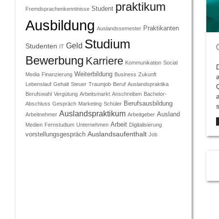
praktikum
Student
Fremdsprachenkenntnisse
Ausbildung
Praktikanten
Auslandssemester
Studium
Geld
Studenten
IT
Bewerbung
Karriere
Kommunikation
Social
Weiterbildung
Media
Finanzierung
Business
Zukunft
Lebenslauf
Gehalt
Steuer
Traumjob
Beruf
Auslandspraktika
Berufswahl
Vergütung
Arbeitsmarkt
Anschreiben
Bachelor-
Berufsausbildung
Abschluss
Gespräch
Marketing
Schüler
Auslandspraktikum
Ausland
Arbeitnehmer
Arbeitgeber
Arbeit
Medien
Fernstudium
Unternehmen
Digitalisierung
Auslandsaufenthalt
vorstellungsgespräch
Job