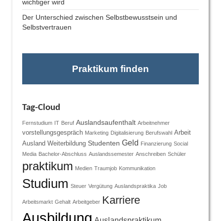
wichtiger wird
Der Unterschied zwischen Selbstbewusstsein und
Selbstvertrauen
Praktikum finden
Tag-Cloud
Auslandsaufenthalt
Fernstudium
IT
Beruf
Arbeitnehmer
vorstellungsgespräch
Arbeit
Marketing
Digitalisierung
Berufswahl
Geld
Studenten
Ausland
Weiterbildung
Finanzierung
Social
Media
Bachelor-Abschluss
Auslandssemester
Anschreiben
Schüler
praktikum
Medien
Traumjob
Kommunikation
Studium
Steuer
Vergütung
Auslandspraktika
Job
Karriere
Arbeitsmarkt
Gehalt
Arbeitgeber
Ausbildung
Auslandspraktikum