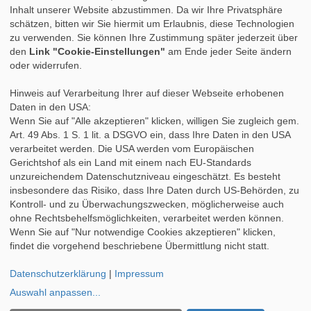
Inhalt unserer Website abzustimmen. Da wir Ihre Privatsphäre
»
Fortbildung
schätzen, bitten wir Sie hiermit um Erlaubnis, diese Technologien
»
Auslandspraktikum
zu verwenden. Sie können Ihre Zustimmung später jederzeit über
»
Berufsbegleitendes Studium
den
Link "Cookie-Einstellungen"
am Ende jeder Seite ändern
oder widerrufen.
Hinweis auf Verarbeitung Ihrer auf dieser Webseite erhobenen
Daten in den USA:
Wenn Sie auf "Alle akzeptieren" klicken, willigen Sie zugleich gem.
Art. 49 Abs. 1 S. 1 lit. a DSGVO ein, dass Ihre Daten in den USA
verarbeitet werden. Die USA werden vom Europäischen
Gerichtshof als ein Land mit einem nach EU-Standards
unzureichendem Datenschutzniveau eingeschätzt. Es besteht
insbesondere das Risiko, dass Ihre Daten durch US-Behörden, zu
Kontroll- und zu Überwachungszwecken, möglicherweise auch
ohne Rechtsbehelfsmöglichkeiten, verarbeitet werden können.
Wenn Sie auf "Nur notwendige Cookies akzeptieren" klicken,
findet die vorgehend beschriebene Übermittlung nicht statt.
Datenschutzerklärung
|
Impressum
Auswahl anpassen
...
AGB
|
DATENSCHUTZ
|
IMPRESSUM &
Copyright © 1996 - 2026 by
Vipex GmbH
/