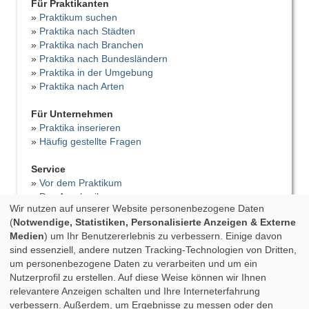
Für Praktikanten
»
Praktikum suchen
»
Praktika nach Städten
»
Praktika nach Branchen
»
Praktika nach Bundesländern
»
Praktika in der Umgebung
»
Praktika nach Arten
Für Unternehmen
»
Praktika inserieren
»
Häufig gestellte Fragen
Service
»
Vor dem Praktikum
»
Das Anschreiben
Wir nutzen auf unserer Website personenbezogene Daten
»
Der Lebenslauf
(
Notwendige, Statistiken, Personalisierte Anzeigen & Externe
»
Vorstellungsgespräch
Medien
) um Ihr Benutzererlebnis zu verbessern. Einige davon
»
Bewerbungsfehler
sind essenziell, andere nutzen Tracking-Technologien von Dritten,
»
Tipps für das Praktikum
um personenbezogene Daten zu verarbeiten und um ein
»
Praktikumsbericht
Nutzerprofil zu erstellen. Auf diese Weise können wir Ihnen
»
Praktikumszeugnis
relevantere Anzeigen schalten und Ihre Interneterfahrung
»
Nach dem Praktikum
verbessern. Außerdem, um Ergebnisse zu messen oder den
»
Studium & Praktikum