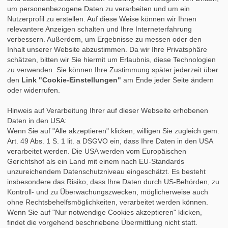
»
Tipps für das Praktikum
um personenbezogene Daten zu verarbeiten und um ein
»
Praktikumsbericht
Nutzerprofil zu erstellen. Auf diese Weise können wir Ihnen
»
Praktikumszeugnis
relevantere Anzeigen schalten und Ihre Interneterfahrung
»
Nach dem Praktikum
verbessern. Außerdem, um Ergebnisse zu messen oder den
»
Studium & Praktikum
Inhalt unserer Website abzustimmen. Da wir Ihre Privatsphäre
»
Fortbildung
schätzen, bitten wir Sie hiermit um Erlaubnis, diese Technologien
»
Auslandspraktikum
zu verwenden. Sie können Ihre Zustimmung später jederzeit über
»
Berufsbegleitendes Studium
den
Link "Cookie-Einstellungen"
am Ende jeder Seite ändern
oder widerrufen.
Hinweis auf Verarbeitung Ihrer auf dieser Webseite erhobenen
Daten in den USA:
Wenn Sie auf "Alle akzeptieren" klicken, willigen Sie zugleich gem.
Art. 49 Abs. 1 S. 1 lit. a DSGVO ein, dass Ihre Daten in den USA
verarbeitet werden. Die USA werden vom Europäischen
Gerichtshof als ein Land mit einem nach EU-Standards
unzureichendem Datenschutzniveau eingeschätzt. Es besteht
insbesondere das Risiko, dass Ihre Daten durch US-Behörden, zu
Kontroll- und zu Überwachungszwecken, möglicherweise auch
ohne Rechtsbehelfsmöglichkeiten, verarbeitet werden können.
Wenn Sie auf "Nur notwendige Cookies akzeptieren" klicken,
findet die vorgehend beschriebene Übermittlung nicht statt.