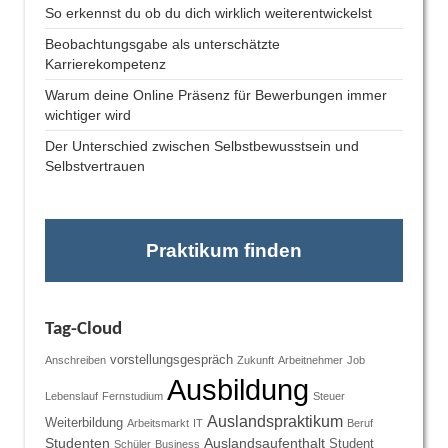
So erkennst du ob du dich wirklich weiterentwickelst
Beobachtungsgabe als unterschätzte
Karrierekompetenz
Warum deine Online Präsenz für Bewerbungen immer
wichtiger wird
Der Unterschied zwischen Selbstbewusstsein und
Selbstvertrauen
Praktikum finden
Tag-Cloud
vorstellungsgespräch
Anschreiben
Zukunft
Arbeitnehmer
Job
Ausbildung
Lebenslauf
Fernstudium
Steuer
Auslandspraktikum
Weiterbildung
Arbeitsmarkt
IT
Beruf
Studenten
Auslandsaufenthalt
Student
Schüler
Business