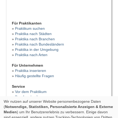
Für Praktikanten
»
Praktikum suchen
»
Praktika nach Städten
»
Praktika nach Branchen
»
Praktika nach Bundesländern
»
Praktika in der Umgebung
»
Praktika nach Arten
Für Unternehmen
»
Praktika inserieren
»
Häufig gestellte Fragen
Service
»
Vor dem Praktikum
»
Das Anschreiben
Wir nutzen auf unserer Website personenbezogene Daten
»
Der Lebenslauf
(
Notwendige, Statistiken, Personalisierte Anzeigen & Externe
»
Vorstellungsgespräch
Medien
) um Ihr Benutzererlebnis zu verbessern. Einige davon
»
Bewerbungsfehler
sind essenziell, andere nutzen Tracking-Technologien von Dritten,