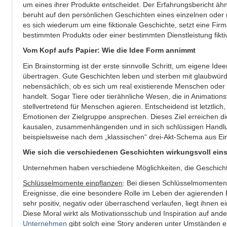
um eines ihrer Produkte entscheidet. Der Erfahrungsbericht äh
beruht auf den persönlichen Geschichten eines einzelnen oder 
es sich wiederum um eine fiktionale Geschichte, setzt eine Fir
bestimmten Produkts oder einer bestimmten Dienstleistung fikti
Vom Kopf aufs Papier: Wie die Idee Form annimmt
Ein Brainstorming ist der erste sinnvolle Schritt, um eigene Ide
übertragen. Gute Geschichten leben und sterben mit glaubwürdi
nebensächlich, ob es sich um real existierende Menschen oder
handelt. Sogar Tiere oder tierähnliche Wesen, die in Animation
stellvertretend für Menschen agieren. Entscheidend ist letztlich
Emotionen der Zielgruppe ansprechen. Dieses Ziel erreichen die
kausalen, zusammenhängenden und in sich schlüssigen Handlun
beispielsweise nach dem „klassischen“ drei-Akt-Schema aus Einl
Wie sich die verschiedenen Geschichten wirkungsvoll ein
Unternehmen haben verschiedene Möglichkeiten, die Geschicht
Schlüsselmomente einpflanzen
: Bei diesen Schlüsselmomenten 
Ereignisse, die eine besondere Rolle im Leben der agierenden F
sehr positiv, negativ oder überraschend verlaufen, liegt ihnen 
Diese Moral wirkt als Motivationsschub und Inspiration auf and
Unternehmen
gibt solch eine Story anderen unter Umständen ei