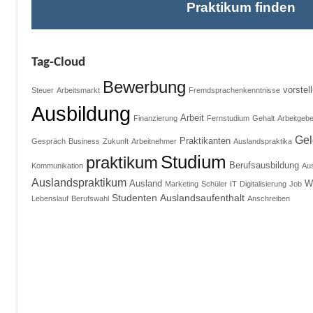
Praktikum finden
Tag-Cloud
Bewerbung
vorste
Steuer
Arbeitsmarkt
Fremdsprachenkenntnisse
Ausbildung
Arbeit
Finanzierung
Fernstudium
Gehalt
Arbeitgebe
Gel
Praktikanten
Gespräch
Business
Zukunft
Arbeitnehmer
Auslandspraktika
Studium
praktikum
Berufsausbildung
Kommunikation
Au
Auslandspraktikum
Ausland
We
Marketing
Schüler
IT
Digitalisierung
Job
Studenten
Auslandsaufenthalt
Lebenslauf
Berufswahl
Anschreiben