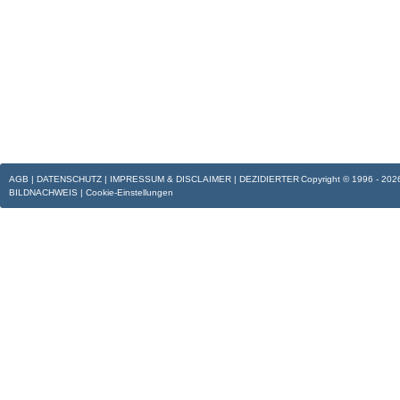
AGB
|
DATENSCHUTZ
|
IMPRESSUM & DISCLAIMER
|
DEZIDIERTER
Copyright © 1996 - 202
BILDNACHWEIS
|
Cookie-Einstellungen