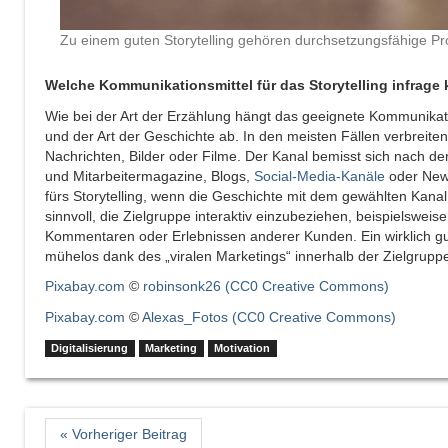
Zu einem guten Storytelling gehören durchsetzungsfähige Pr
Welche Kommunikationsmittel für das Storytelling infrag
Wie bei der Art der Erzählung hängt das geeignete Kommunikati
und der Art der Geschichte ab. In den meisten Fällen verbreiten
Nachrichten, Bilder oder Filme. Der Kanal bemisst sich nach d
und Mitarbeitermagazine, Blogs,
Social-Media-Kanäle
oder News
fürs Storytelling, wenn die Geschichte mit dem gewählten Kana
sinnvoll, die Zielgruppe interaktiv einzubeziehen, beispielsweise
Kommentaren oder Erlebnissen anderer Kunden. Ein wirklich gute
mühelos dank des „viralen Marketings“ innerhalb der Zielgruppe 
Pixabay.com
©
robinsonk26
(CC0 Creative Commons)
Pixabay.com
©
Alexas_Fotos
(CC0 Creative Commons)
Digitalisierung
Marketing
Motivation
« Vorheriger Beitrag