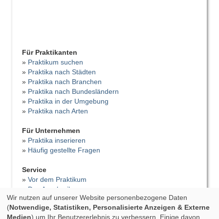
Für Praktikanten
»
Praktikum suchen
»
Praktika nach Städten
»
Praktika nach Branchen
»
Praktika nach Bundesländern
»
Praktika in der Umgebung
»
Praktika nach Arten
Für Unternehmen
»
Praktika inserieren
»
Häufig gestellte Fragen
Service
»
Vor dem Praktikum
»
Das Anschreiben
Wir nutzen auf unserer Website personenbezogene Daten
»
Der Lebenslauf
(
Notwendige, Statistiken, Personalisierte Anzeigen & Externe
»
Vorstellungsgespräch
Medien
) um Ihr Benutzererlebnis zu verbessern. Einige davon
»
Bewerbungsfehler