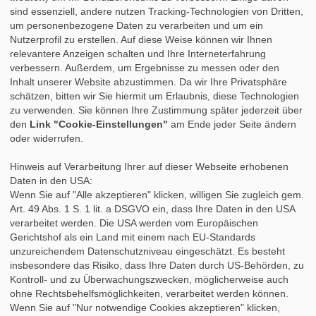
sind essenziell, andere nutzen Tracking-Technologien von Dritten,
»
Tipps für das Praktikum
um personenbezogene Daten zu verarbeiten und um ein
»
Praktikumsbericht
Nutzerprofil zu erstellen. Auf diese Weise können wir Ihnen
»
Praktikumszeugnis
relevantere Anzeigen schalten und Ihre Interneterfahrung
»
Nach dem Praktikum
verbessern. Außerdem, um Ergebnisse zu messen oder den
»
Studium & Praktikum
Inhalt unserer Website abzustimmen. Da wir Ihre Privatsphäre
»
Fortbildung
schätzen, bitten wir Sie hiermit um Erlaubnis, diese Technologien
»
Auslandspraktikum
zu verwenden. Sie können Ihre Zustimmung später jederzeit über
»
Berufsbegleitendes Studium
den
Link "Cookie-Einstellungen"
am Ende jeder Seite ändern
oder widerrufen.
Hinweis auf Verarbeitung Ihrer auf dieser Webseite erhobenen
Daten in den USA:
Wenn Sie auf "Alle akzeptieren" klicken, willigen Sie zugleich gem.
Art. 49 Abs. 1 S. 1 lit. a DSGVO ein, dass Ihre Daten in den USA
verarbeitet werden. Die USA werden vom Europäischen
Gerichtshof als ein Land mit einem nach EU-Standards
unzureichendem Datenschutzniveau eingeschätzt. Es besteht
insbesondere das Risiko, dass Ihre Daten durch US-Behörden, zu
Kontroll- und zu Überwachungszwecken, möglicherweise auch
ohne Rechtsbehelfsmöglichkeiten, verarbeitet werden können.
Wenn Sie auf "Nur notwendige Cookies akzeptieren" klicken,