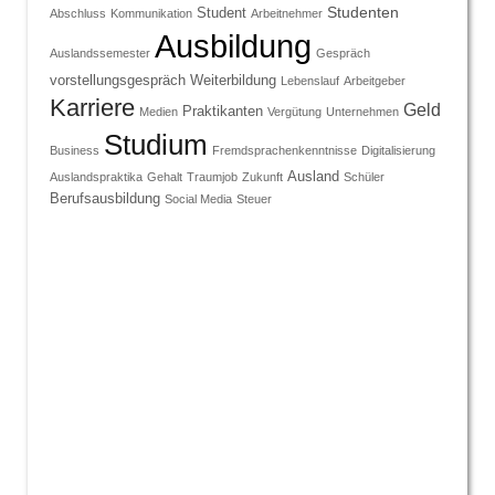
Studenten
Student
Abschluss
Kommunikation
Arbeitnehmer
Ausbildung
Auslandssemester
Gespräch
vorstellungsgespräch
Weiterbildung
Lebenslauf
Arbeitgeber
Karriere
Geld
Praktikanten
Medien
Vergütung
Unternehmen
Studium
Business
Fremdsprachenkenntnisse
Digitalisierung
Ausland
Auslandspraktika
Gehalt
Traumjob
Zukunft
Schüler
Berufsausbildung
Social Media
Steuer