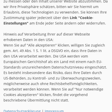
zu messen oder den Inhalt unserer Website abzustimmen. Da
wir Ihre Privatsphäre schätzen, bitten wir Sie hiermit um
Erlaubnis, diese Technologien zu verwenden. Sie können Ihre
Zustimmung später jederzeit über den
Link "Cookie-
Einstellungen"
am Ende jeder Seite ändern oder widerrufen.
Hinweis auf Verarbeitung Ihrer auf dieser Webseite
erhobenen Daten in den USA:
Wenn Sie auf "Alle akzeptieren" klicken, willigen Sie zugleich
gem. Art. 49 Abs. 1 S. 1 lit. a DSGVO ein, dass Ihre Daten in
den USA verarbeitet werden. Die USA werden vom
AGB
Europäischen Gerichtshof als ein Land mit einem nach EU-
IMPRESSUM & DISCLAIMER
Standards unzureichendem Datenschutzniveau eingeschätzt.
Es besteht insbesondere das Risiko, dass Ihre Daten durch
REGISTRIEREN
US-Behörden, zu Kontroll- und zu Überwachungszwecken,
möglicherweise auch ohne Rechtsbehelfsmöglichkeiten,
COOKIE-EINSTELLUNGEN
verarbeitet werden können. Wenn Sie auf "Nur notwendige
Cookies akzeptieren" klicken, findet die vorgehend
|
|
INSTAGRAM
FACEBOOK
TWITTER
beschriebene Übermittlung nicht statt.
DATENSCHUTZ
Datenschutzerklärung
|
Impressum