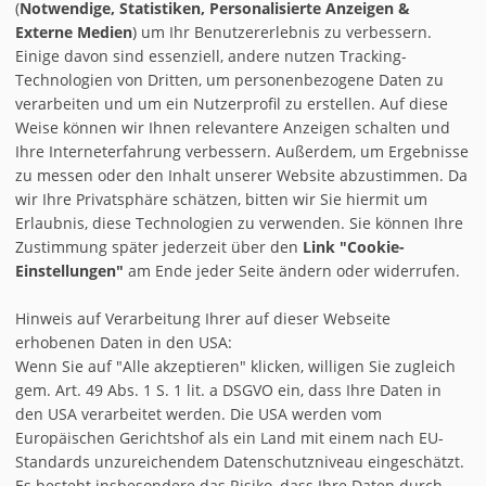
(
Notwendige, Statistiken, Personalisierte Anzeigen &
Externe Medien
) um Ihr Benutzererlebnis zu verbessern.
Einige davon sind essenziell, andere nutzen Tracking-
Technologien von Dritten, um personenbezogene Daten zu
verarbeiten und um ein Nutzerprofil zu erstellen. Auf diese
Weise können wir Ihnen relevantere Anzeigen schalten und
Ihre Interneterfahrung verbessern. Außerdem, um Ergebnisse
zu messen oder den Inhalt unserer Website abzustimmen. Da
wir Ihre Privatsphäre schätzen, bitten wir Sie hiermit um
Erlaubnis, diese Technologien zu verwenden. Sie können Ihre
Zustimmung später jederzeit über den
Link "Cookie-
Einstellungen"
am Ende jeder Seite ändern oder widerrufen.
Hinweis auf Verarbeitung Ihrer auf dieser Webseite
erhobenen Daten in den USA:
Wenn Sie auf "Alle akzeptieren" klicken, willigen Sie zugleich
gem. Art. 49 Abs. 1 S. 1 lit. a DSGVO ein, dass Ihre Daten in
den USA verarbeitet werden. Die USA werden vom
AGB
Europäischen Gerichtshof als ein Land mit einem nach EU-
IMPRESSUM & DISCLAIMER
Standards unzureichendem Datenschutzniveau eingeschätzt.
Es besteht insbesondere das Risiko, dass Ihre Daten durch