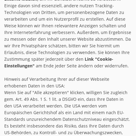
Einige davon sind essenziell, andere nutzen Tracking-
Technologien von Dritten, um personenbezogene Daten zu
verarbeiten und um ein Nutzerprofil zu erstellen. Auf diese
Weise können wir Ihnen relevantere Anzeigen schalten und
Ihre Interneterfahrung verbessern. Außerdem, um Ergebnisse
zu messen oder den Inhalt unserer Website abzustimmen. Da
AGB
wir Ihre Privatsphäre schätzen, bitten wir Sie hiermit um
IMPRESSUM & DISCLAIMER
Erlaubnis, diese Technologien zu verwenden. Sie können Ihre
Zustimmung später jederzeit über den
Link "Cookie-
REGISTRIEREN
Einstellungen"
am Ende jeder Seite ändern oder widerrufen.
COOKIE-EINSTELLUNGEN
Hinweis auf Verarbeitung Ihrer auf dieser Webseite
erhobenen Daten in den USA:
|
|
INSTAGRAM
FACEBOOK
TWITTER
Wenn Sie auf "Alle akzeptieren" klicken, willigen Sie zugleich
gem. Art. 49 Abs. 1 S. 1 lit. a DSGVO ein, dass Ihre Daten in
DATENSCHUTZ
den USA verarbeitet werden. Die USA werden vom
Europäischen Gerichtshof als ein Land mit einem nach EU-
© 1996 - 2026 by
Vipex
Standards unzureichendem Datenschutzniveau eingeschätzt.
Es besteht insbesondere das Risiko, dass Ihre Daten durch
US-Behörden, zu Kontroll- und zu Überwachungszwecken,