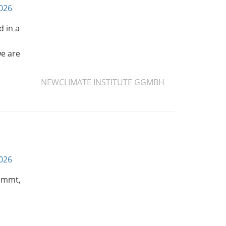
2026
d in a
we are
NEWCLIMATE INSTITUTE GGMBH
2026
kommt,