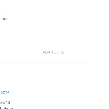
ur
t our
ADA TOURS
.2026
SS 13 –
chule zu