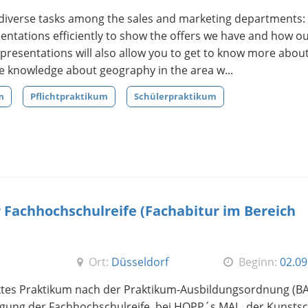
y diverse tasks among the sales and marketing departments:
sentations efficiently to show the offers we have and how o
presentations will also allow you to get to know more abou
e knowledge about geography in the area w...
m
Pflichtpraktikum
Schülerpraktikum
Fachhochschulreife (Fachabitur im Bereich
Ort:
Düsseldorf
Beginn:
02.09
enktes Praktikum nach der Praktikum-Ausbildungsordnung (BA
rlangung der Fachhochschulreife, bei HOPP´s MAL, der Kunsts