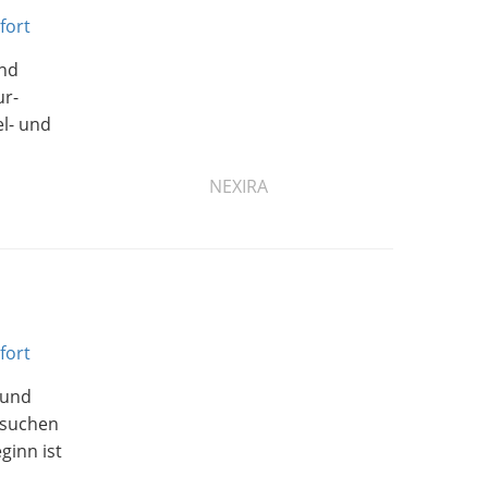
fort
und
ur-
el- und
NEXIRA
fort
 und
 suchen
ginn ist