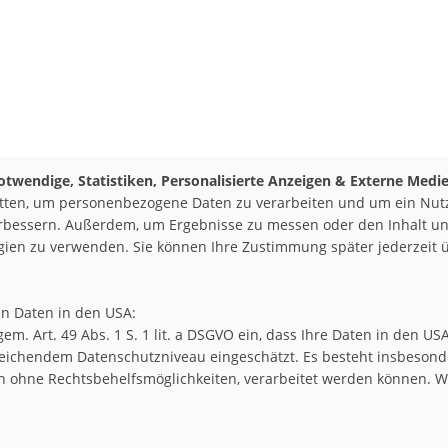
otwendige, Statistiken, Personalisierte Anzeigen & Externe Medi
itten, um personenbezogene Daten zu verarbeiten und um ein Nutze
erbessern. Außerdem, um Ergebnisse zu messen oder den Inhalt un
logien zu verwenden. Sie können Ihre Zustimmung später jederzeit
en Daten in den USA:
h gem. Art. 49 Abs. 1 S. 1 lit. a DSGVO ein, dass Ihre Daten in de
eichendem Datenschutzniveau eingeschätzt. Es besteht insbesonde
AKTIKUM SUCHEN
ohne Rechtsbehelfsmöglichkeiten, verarbeitet werden können. We
REGISTRIEREN
SSUM & DISCLAIMER
COOKIE-EINSTELLUNGEN