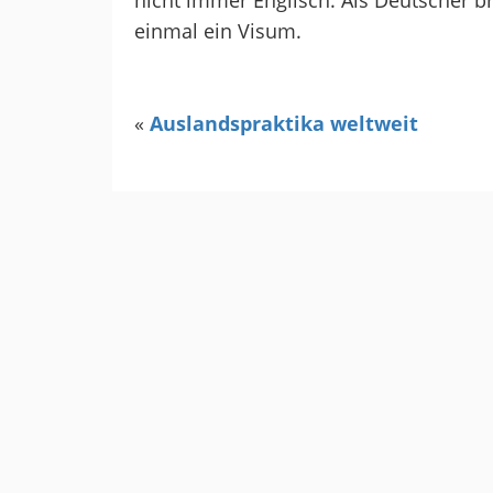
nicht immer Englisch. Als Deutscher br
einmal ein Visum.
«
Auslandspraktika weltweit