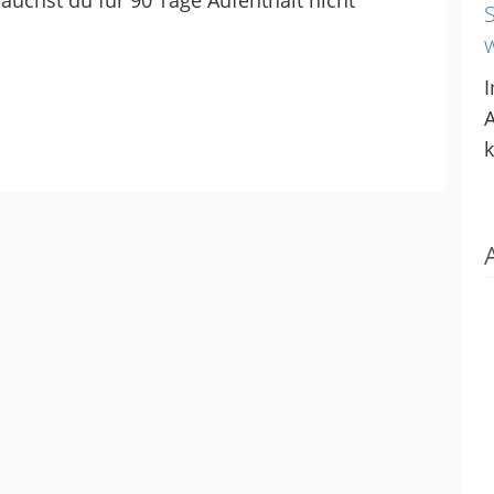
auchst du für 90 Tage Aufenthalt nicht
I
k