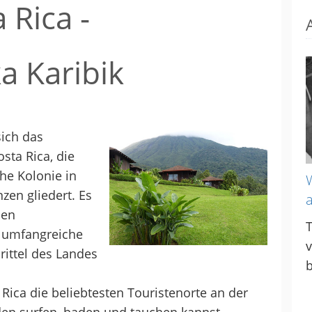
 Rica -
a Karibik
sich das
sta Rica, die
he Kolonie in
W
nzen gliedert. Es
a
hen
T
e umfangreiche
v
rittel des Landes
b
 Rica die beliebtesten Touristenorte an der