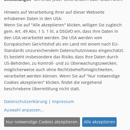
Hinweis auf Verarbeitung Ihrer auf dieser Webseite
erhobenen Daten in den USA:
Wenn Sie auf "Alle akzeptieren" klicken, willigen Sie zugleich
gem. Art. 49 Abs. 1 S. 1 lit. a DSGVO ein, dass Ihre Daten in
den USA verarbeitet werden. Die USA werden vom
AGB
Europäischen Gerichtshof als ein Land mit einem nach EU-
IMPRESSUM & DISCLAIMER
Standards unzureichendem Datenschutzniveau eingeschätzt.
Es besteht insbesondere das Risiko, dass Ihre Daten durch
REGISTRIEREN
US-Behörden, zu Kontroll- und zu Überwachungszwecken,
möglicherweise auch ohne Rechtsbehelfsmöglichkeiten,
COOKIE-EINSTELLUNGEN
verarbeitet werden können. Wenn Sie auf "Nur notwendige
Cookies akzeptieren" klicken, findet die vorgehend
|
|
INSTAGRAM
FACEBOOK
TWITTER
beschriebene Übermittlung nicht statt.
DATENSCHUTZ
Datenschutzerklärung
|
Impressum
Auswahl anpassen
...
© 1996 - 2026 by
Vipex
Nur notwendige Cookies akzeptieren.
Alle akzeptieren