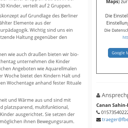
Maps
) zu
0 Kinder, verteilt auf 2 Gruppen.
Die Einste
gskonzept auf Grundlage des Berliner
Einstellu
hlter Elemente aus der
urpädagogik. Wichtig sind uns ein
Die Datensc
chätzende Haltung gegenüber den
ht
Google 
nen wie auch draußen bieten wir bio-
chentag unternehmen die Kinder
zlichen Angeboten wie Aquarellmalen
er Woche bietet den Kindern Halt und
ichen Wochentage anhand fester Rituale
Ansprechp
heit und Wärme aus und sind mit
Canan Sahin
nd platzsparend, multifunktional,
0157354022
Kinder ausgerichtet. Sie setzen der
traeger@fbe
ermöglichen ihnen Bewegungsraum.