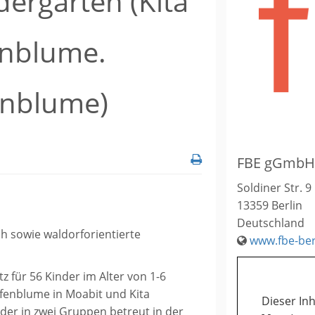
ergarten (Kita
enblume.
rnblume)
FBE gGmbH
Soldiner Str. 9
13359
Berlin
Deutschland
h sowie waldorforientierte
www.fbe-ber
z für 56 Kinder im Alter von 1-6
Elfenblume in Moabit und Kita
Dieser Inh
der in zwei Gruppen betreut in der