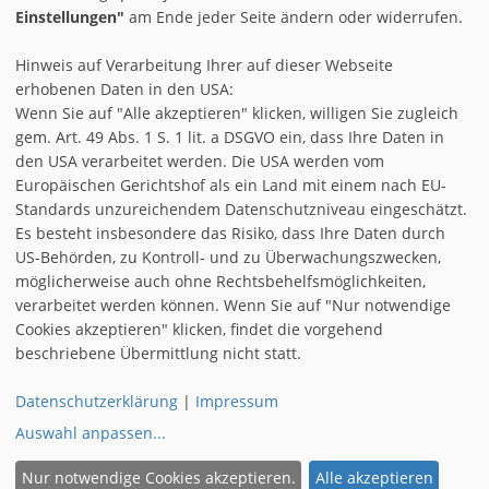
Einstellungen"
am Ende jeder Seite ändern oder widerrufen.
Hinweis auf Verarbeitung Ihrer auf dieser Webseite
erhobenen Daten in den USA:
Wenn Sie auf "Alle akzeptieren" klicken, willigen Sie zugleich
gem. Art. 49 Abs. 1 S. 1 lit. a DSGVO ein, dass Ihre Daten in
den USA verarbeitet werden. Die USA werden vom
AGB
Europäischen Gerichtshof als ein Land mit einem nach EU-
IMPRESSUM & DISCLAIMER
Standards unzureichendem Datenschutzniveau eingeschätzt.
Es besteht insbesondere das Risiko, dass Ihre Daten durch
REGISTRIEREN
US-Behörden, zu Kontroll- und zu Überwachungszwecken,
möglicherweise auch ohne Rechtsbehelfsmöglichkeiten,
COOKIE-EINSTELLUNGEN
verarbeitet werden können. Wenn Sie auf "Nur notwendige
Cookies akzeptieren" klicken, findet die vorgehend
|
|
INSTAGRAM
FACEBOOK
TWITTER
beschriebene Übermittlung nicht statt.
DATENSCHUTZ
Datenschutzerklärung
|
Impressum
Auswahl anpassen
...
© 1996 - 2026 by
Vipex
Nur notwendige Cookies akzeptieren.
Alle akzeptieren