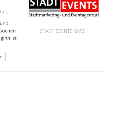
fort
 und
 suchen
STADT EVENTS GMBH
ginn ist
um