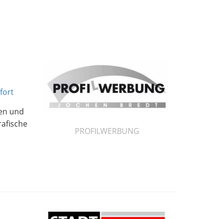
fort
nen und
afische
PROFILWERBUNG